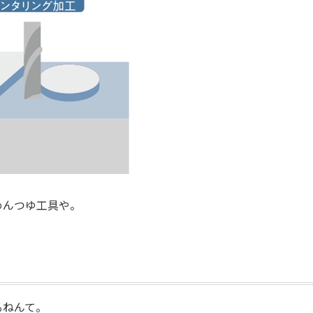
めんつゆ工具や。
るねんて。