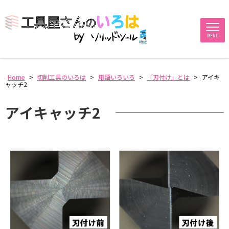
MENU
Home
>
切削工具のいろは
>
用語いろいろ
>
「刃付け」とは
>
アイキ
ャッチ2
アイキャッチ2