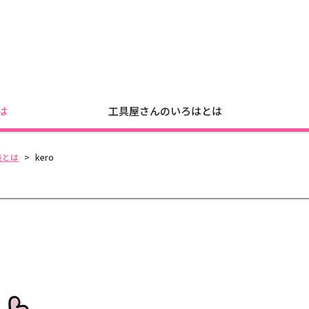
は
工具屋さんのいろはとは
差とは
>
kero