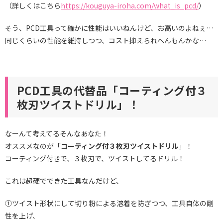
（詳しくはこちら
https://kouguya-iroha.com/what_is_pcd/
）
そう、PCD工具って確かに性能はいいねんけど、お高いのよねぇ…
同じくらいの性能を維持しつつ、コスト抑えられへんもんかな…
PCD工具の代替品「コーティング付３
枚刃ツイストドリル」！
なーんて考えてるそんなあなた！
オススメなのが「
コーティング付３枚刃ツイストドリル
」！
コーティング付きで、３枚刃で、ツイストしてるドリル！
これは超硬でできた工具なんだけど、
①ツイスト形状にして切り粉による溶着を防ぎつつ、工具自体の剛
性を上げ、