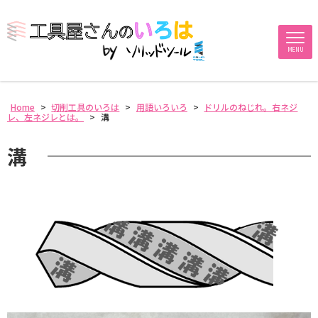
MENU
Home
>
切削工具のいろは
>
用語いろいろ
>
ドリルのねじれ。右ネジ
レ、左ネジレとは。
>
溝
溝