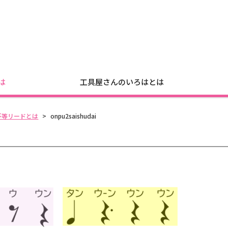
は
工具屋さんのいろはとは
不等リードとは
>
onpu2saishudai