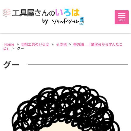
MENU
Home
>
切削工具のいろは
>
その他
>
番外編 「講演会から学んだこ
と」
>
グー
グー